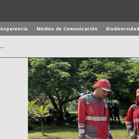
ansparencia
Medios de Comunicación
Biodiversida
sponsabilidad Social Corporativa
 mundial
INA
NORTEAMÉRICA
 NUEVA ZELANDA
ÁFRICA Y ORIENTE MEDIO
ÁSIA