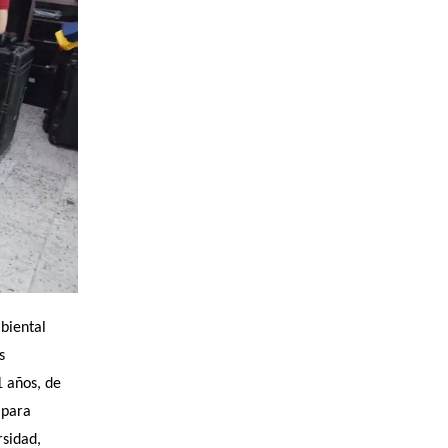
iental 
 
 años, de 
para 
sidad, 