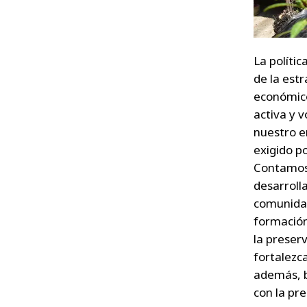
La políti
de la estr
económic
activa y 
nuestro e
exigido po
Contamos 
desarroll
comunidad
formación
la preser
fortalezca
además, b
con la pre