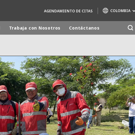
COLOMBIA
AGENDAMIENTO DE CITAS
d
Trabaja con Nosotros
Contáctanos
Marcas de especialidad
AIR QUALITY
ENGINEERING & CONSULTING
HAZARDOUS WASTE EUROPE
INDUSTRIAS SOLUCIONES GLOBALES
NUCLEAR SOLUTIONS
OFIS
SEDE BENELUX
VEOLIA AGRICULTURE