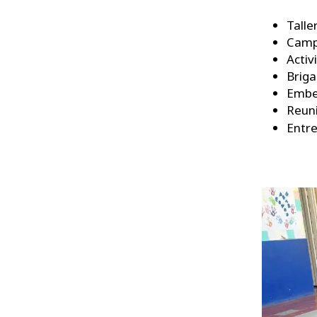
Talle
Camp
Activ
Briga
Embe
Reuni
Entr