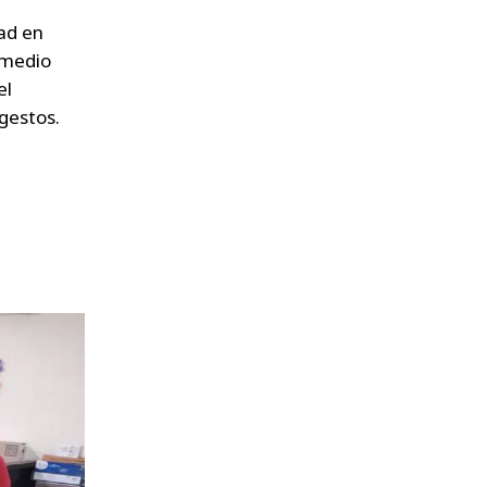
ad en
 medio
el
gestos.