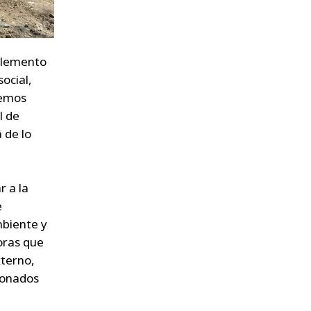
 elemento
ocial,
temos
l de
 de lo
 a la
e
mbiente y
oras que
xterno,
ionados