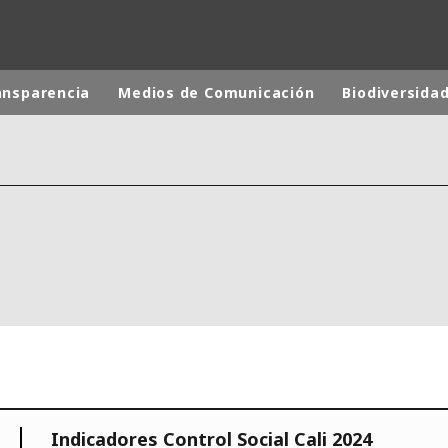
ansparencia
Medios de Comunicación
Biodiversida
 mundial
INA
NORTEAMÉRICA
 NUEVA ZELANDA
ÁFRICA Y ORIENTE MEDIO
ÁSIA
Indicadores Control Social Cali 2024