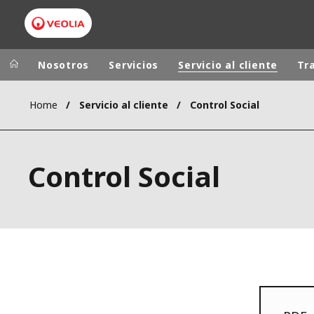
Nosotros
Servicios
Servicio al cliente
Tr
Home
Servicio al cliente
Control Social
Grupo Veolia
Presencia
AMÉRICA LAT
VEOLIA.COM
Control Social
AUSTRALIA Y
CAMPUS
EUROPA
FUNDACIÓN
INSTITUTO