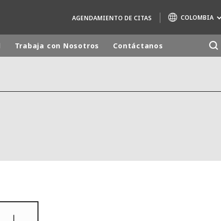
COLOMBIA
AGENDAMIENTO DE CITAS
d
Trabaja con Nosotros
Contáctanos
Marcas de especialidad
AIR QUALITY
ENGINEERING & CONSULTING
HAZARDOUS WASTE EUROPE
INDUSTRIAS SOLUCIONES GLOBALES
NUCLEAR SOLUTIONS
OFIS
SEDE BENELUX
VEOLIA AGRICULTURE