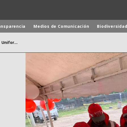
ansparencia
Medios de Comunicación
Biodiversida
Contrato de Condiciones Uniformes
 mundial
INA
NORTEAMÉRICA
 NUEVA ZELANDA
ÁFRICA Y ORIENTE MEDIO
ÁSIA