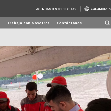
COLOMBIA
AGENDAMIENTO DE CITAS
d
Trabaja con Nosotros
Contáctanos
Marcas de especialidad
AIR QUALITY
ENGINEERING & CONSULTING
HAZARDOUS WASTE EUROPE
INDUSTRIAS SOLUCIONES GLOBALES
NUCLEAR SOLUTIONS
OFIS
SEDE BENELUX
VEOLIA AGRICULTURE