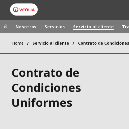
Nosotros
Servicios
Servicio al cliente
Tr
Home
Servicio al cliente
Grupo Veolia
Presencia
AMÉRICA LAT
VEOLIA.COM
Contrato de
AUSTRALIA Y
CAMPUS
EUROPA
Condiciones
FUNDACIÓN
INSTITUTO
Uniformes